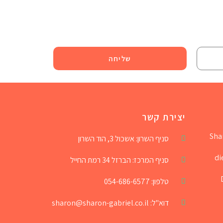
שליחה
יצירת קשר
Sha
סניף השרון: אשכול 3, הוד השרון
סניף המרכז: הברזל 34 רמת החייל
טלפון: 054-686-6577
דוא"ל: sharon@sharon-gabriel.co.il