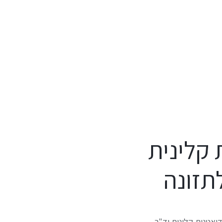
 קלינית
תזונה
דיאטנית קלינית וד"ר