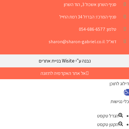
סניף השרון: אשכול 3, הוד השרון
סניף המרכז: הברזל 34 רמת החייל
טלפון: 054-686-6577
דוא"ל: sharon@sharon-gabriel.co.il
נבנה ע"י Wisite בניית אתרים
אל אתר האקדמיה לתזונה
דילוג לתוכן
כלי נגישות
הגדל טקסט
הקטן טקסט