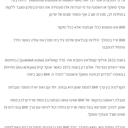
עודף משקל או השמנה על פי הגדרות אלו מעמידה את הפרט בסיכון מוגבר ללקות
במחלות לב, סוכרת סוג 2 ואף מספר סוגים של סרטן.
BMI אינו משמש ככלי אבחנתי אלא ככלי סיקור
BMI יורד במהלך הילדות (בגילאים שלפני גיל בית ספר) ואז עולה כאשר הילד
מתחיל להתבגר
בשנת 1832 אדלוף קווטלאט המציא את מדד קווטלאט (Quetelet index ) בחיפושו
אחרי האדם הנורמלי. אולם רק בשנת 1972 כאשר אנקל קייס (Ancel Kyes) התייחס
במאמרו "מדדים לבחינת משקל והשמנה" למדד ה- BMI כטוב ביותר.
הקורלציה בין ערך BMI למסת שומן היא גבוהה. יחד עם זאת יש לו מספר מגבלות:
מגבלה ראשונה בהקשר של BMI שאינו עושה הבחנה בין מסת שרירים לבין מסת
שומן. לפיכך ספורטאי בעל מסת שרירים גדולה יכול להיות עם ערך BMI גבוה למרות
שאינו סובל מעודף משקל.
מגבלה נוספת הוא נושא המגדר. מדד BMI נוצרו בעקבות מחקרים בהם האוכלוסייה