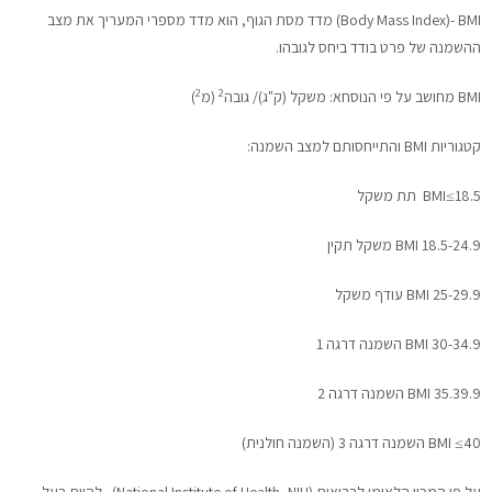
Body Mass Index)- BMI) מדד מסת הגוף, הוא מדד מספרי המעריך את מצב
ההשמנה של פרט בודד ביחס לגובהו.
2
2
BMI מחושב על פי הנוסחא: משקל (ק"ג)/ גובה
(מ
)
קטגוריות BMI והתייחסותם למצב השמנה:
BMI≤18.5 תת משקל
18.5-24.9 BMI משקל תקין
BMI 25-29.9 עודף משקל
BMI 30-34.9 השמנה דרגה 1
BMI 35.39.9 השמנה דרגה 2
BMI ≤40 השמנה דרגה 3 (השמנה חולנית)
על פי המכון הלאומי לבריאות (National Institute of Health- NIH) להיות בעל