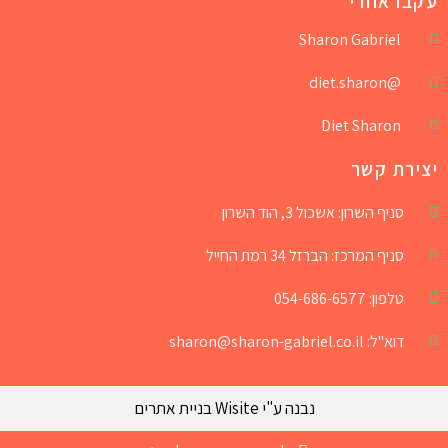
עקבו אחרי
Sharon Gabriel
@diet.sharon
Diet Sharon
יצירת קשר
סניף השרון: אשכול 3, הוד השרון
סניף המרכז: הברזל 34 רמת החייל
טלפון: 054-686-6577
דוא"ל: sharon@sharon-gabriel.co.il
נבנה ע"י Wisite בניית אתרים