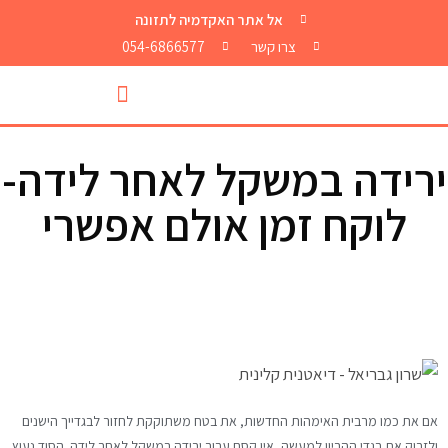
אל אתר האקדמיה לתזונה
צרו קשר
054-6866577
ירידה במשקל לאחר לידה-
לוקח זמן אולם אפשרי
אם את כמו מרבית האימהות החדשות, את בטח משתוקקת לחזור לבגדייך הישנים
ולזרוק את בגדי ההריון.למעשה, אין קסם עבור ירידה במשקל לאחר לידה. הסוד נעוץ