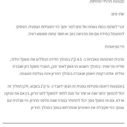
מבצעת תרגילי מתיחות.
שתי מים:
זכרי לשתות כמות נאותה של מים לפני ותוך כדי הפעילות הגופנית. הפסיקי
להתעמל במידת אם את מרגישה כאב או חוסר נוחות טשטוש ראיה .
היי מציאותית
מרבית האימהות מאבדות כ- 4.5 ק"ג במהלך הלידה הכוללים את משקל הילוד,
שלייה ומי שפיר. במהלך השבוע הראשון לאחר מכן, תאבדי משקל כיון שצברת
נוזלים. אולם רקמת השומן שנצברה במהלך ההריון אינה נעלמת מעצמה.
באמצעות דיאטה ופעילות גופנית זה הגיוני לאבד כ- ½ ק"ג בשבוע. ולכן תהליך זה
יכול להמשך כחצי שנה או יותר על מנת לחזור למשקל לפני הריון, בין אם את מניקה
או לא. וגם אז משקל גופך יכול להתפזר בצורה שונה מלפני ההריון. היי סבלנית עם
עצמך כפי שקיבלת את השינויים שהתרחשו בגופך במהלך ההריון.