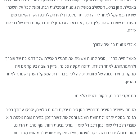
באכילת מזון בריא, המשולב בפעילות גופנית ובסבלנות רבה. ומעל לכל אל תשכחי
שירידה במשקל לאחר לידה היא יותר מלנסות להידחק לג'ינס הישן. הקילוגרמים
העודפים שאת נושאת עליך כעת, עזרו עד לא מזמן לפתח תקופת חיים של בריאות
טובה.
איכלי מזונות בריאים עבורך
כאשר היית בהריון, סביר להניח ששינית את הרגלי האכילה שלך לתמיכה של עוברך
ולהתפתחותו. לאחר הלידה, תזונה תקינה ונכונה, עדיין חשובה בעיקר אם את
מניקה. בחירה נכונה של מזונות יכולה לסייע בהורדת המשקל העודף שנותר לאחר
ההריון.
התמקדי בפירות, ירקות ודגנים מלאים:
מזונות עשירים בסיבים תזונתיים כגון פירות ירקות ודגנים מלאים, יספקו עבורך רכיבי
תזונה ובנוסף יתרמו לתחושת השובע והמלאות לאורך זמן. בחירה טובה נוספת היא
מוצרי חלב דלי שומן כגון חלב דל שומן, יוגורט וגבינות רזות. עוף מרבית הדגים,
קטניות וחלקים רזים של בקר (סינטה, פילה חלקים אחוריים ) מהווים מקור טוב