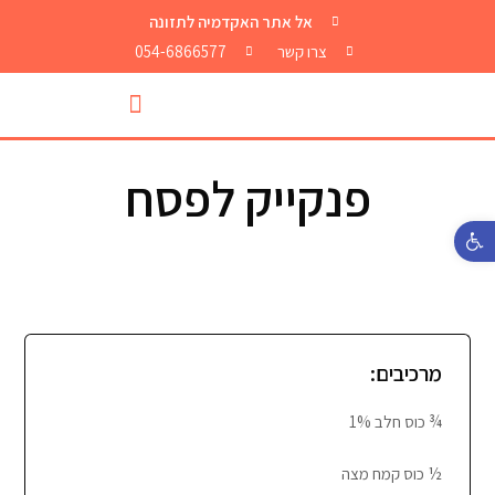
אל אתר האקדמיה לתזונה
צרו קשר
054-6866577
פנקייק לפסח
פתח סרגל נגישות
מרכיבים:
¾ כוס חלב 1%
½ כוס קמח מצה