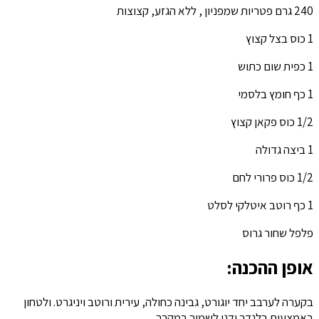
240 גרם פטריות שמפניון , ללא הגזע, קצוצות
1 כוס בצל קצוץ
1 כפית שום כתוש
1 כף חומץ בלסמי
1/2 כוס פקאן קצוץ
1 ביצה גדולה
1/2 כוס פרורי לחם
1 כף רוטב איטלקי לסלט
פלפל שחור גרוס
אופן ההכנה:
בקערה לערבב יחד יוגורט, גבינה כחולה, עירית ורוטב ויניגרט. ולטחון
באמצעות בלנדר ידני.לשמור במקרר.