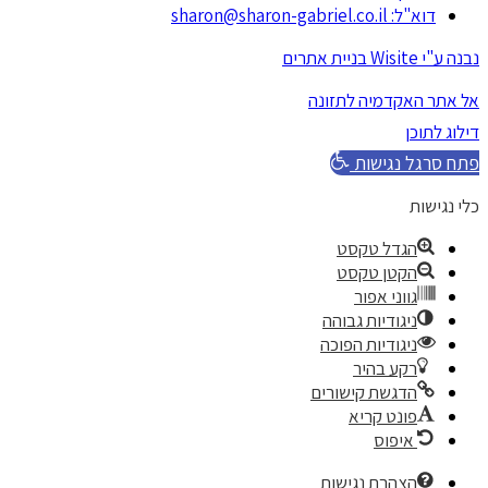
דוא"ל: sharon@sharon-gabriel.co.il
נבנה ע"י Wisite בניית אתרים
אל אתר האקדמיה לתזונה
דילוג לתוכן
פתח סרגל נגישות
כלי נגישות
הגדל טקסט
הקטן טקסט
גווני אפור
ניגודיות גבוהה
ניגודיות הפוכה
רקע בהיר
הדגשת קישורים
פונט קריא
איפוס
הצהרת נגישות