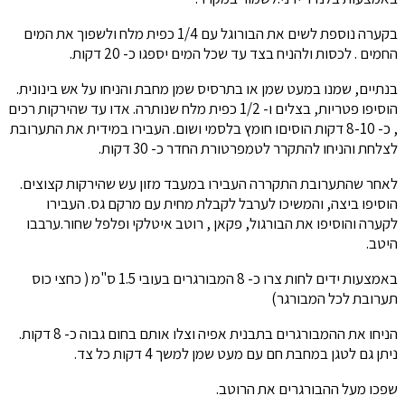
בקערה נוספת לשים את הבורוגל עם 1/4 כפית מלח ולשפוך את המים
החמים . לכסות ולהניח בצד עד שכל המים יספגו כ- 20 דקות.
בנתיים, שמנו במעט שמן או בתרסיס שמן מחבת והניחו על אש בינונית.
הוסיפו פטריות, בצלים ו- 1/2 כפית מלח שנותרה. אדו עד שהירקות רכים
, כ- 8-10 דקות הוסיםו חומץ בלסמי ושום. העבירו במידית את התערובת
לצלחת והניחו להתקרר לטמפרטורת החדר כ- 30 דקות.
לאחר שהתערובת התקררה העבירו במעבד מזון עש שהירקות קצוצים.
הוסיפו ביצה, והמשיכו לערבל לקבלת מחית עם מרקם גס. העבירו
לקערה והוסיפו את הבורגול, פקאן , רוטב איטלקי ופלפל שחור.ערבבו
היטב.
באמצעות ידים לחות צרו כ- 8 המבורגרים בעובי 1.5 ס"מ ( כחצי כוס
תערובת לכל המבורגר)
הניחו את ההמבורגרים בתבנית אפיה וצלו אותם בחום גבוה כ- 8 דקות.
ניתן גם לטגן במחבת חם עם מעט שמן למשך 4 דקות כל צד.
שפכו מעל ההבורגרים את הרוטב.