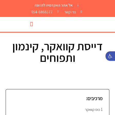
אל אתר האקדמיה לתזונה
צרו קשר
054-6866577
דייסת קוואקר, קינמון
ותפוחים
פתח סרגל נגישות
מרכיבים:
1 כוס קוואקר